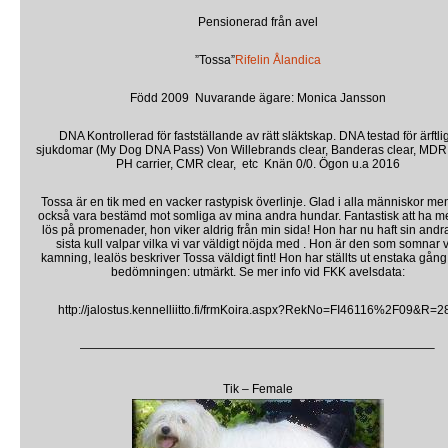
Pensionerad från avel
”Tossa”
Rifelin Ålandica
Född 2009 Nuvarande ägare: Monica Jansson
DNA Kontrollerad för fastställande av rätt släktskap. DNA testad för ärftli
sjukdomar (My Dog DNA Pass) Von Willebrands clear, Banderas clear, MDR 
PH carrier, CMR clear, etc Knän 0/0. Ögon u.a 2016
Tossa är en tik med en vacker rastypisk överlinje. Glad i alla människor me
också vara bestämd mot somliga av mina andra hundar. Fantastisk att ha m
lös på promenader, hon viker aldrig från min sida! Hon har nu haft sin andr
sista kull valpar vilka vi var väldigt nöjda med . Hon är den som somnar 
kamning, lealös beskriver Tossa väldigt fint! Hon har ställts ut enstaka gån
bedömningen: utmärkt. Se mer info vid FKK avelsdata:
http://jalostus.kennelliitto.fi/frmKoira.aspx?RekNo=FI46116%2F09&R=2
—————————————————————————————–
Tik – Female