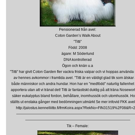
Pensionerad från avel:
Coton Garden’s Walk Abo
ut
”Titti”
Född: 2008
ägare: M Söderlund
DNA kontrollerad
Ögon och knän u.a
”Titti” har givit Coton Garden fler vackra friska valpar och vi hoppas använd
av hennes avkommor i framtida avel. ”Titti är en väldigt glad tik som älskar 
både människor och andra hundar. Hon har en ”medfödd” naturlig fallenhet f
apportera utan att vi tränat det! Titti är fantastiskt duktig på att träna Nosewo
säker eukalyptus bland fordon, behållare, inomhussök och utomhussök. Ho
ställts ut enstaka gånger med bedömningen:utmärkt Se mer infovid FKK avel
http://jalostus.kennelliitto.fi/frmKoira.aspx?RekNo=FIN31519%2F08&R=
————————————————————————————————
—————————————————————————————
Tik – Female: