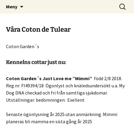
COTON GARDENS KENNEL
Hoppa
Sök
Coton de Tulear
Meny
till
efter:
innehåll
Våra Coton de Tulear
Coton Garden´s
Kennelns cottar just nu
:
Coton Garden´s Just Love me ”Mimmi”
född 2/8 2018.
Reg nr: FI49394/18 Ögonlyst och knäledsundersökt u.a. My
Dog DNA checkad och fri från samtliga sjukdomar.
Utställningar: bedömningen: Exellent
Senaste ögonlysning år 2025 utan anmärkning. Mimmi
planeras bli mamma en sista gång år 2025