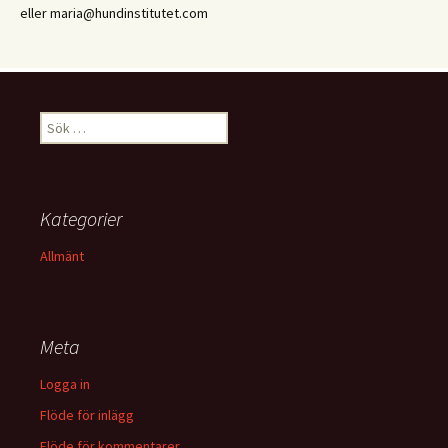
eller maria@hundinstitutet.com
Sök
efter:
Kategorier
Allmänt
Meta
Logga in
Flöde för inlägg
Flöde för kommentarer