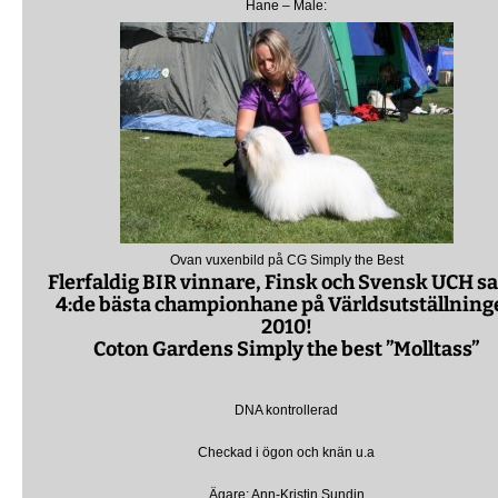
Hane – Male:
Ovan vuxenbild på CG Simply the Best
Flerfaldig BIR vinnare, Finsk och Svensk UCH s
4:de bästa championhane på Världsutställning
2010!
Coton Gardens Simply the best ”Molltass”
DNA kontrollerad
Checkad i ögon och knän u.a
Ägare: Ann-Kristin Sundin