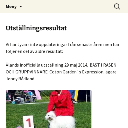
COTON GARDENS KENNEL
Hoppa
Sök
Coton de Tulear
Meny
till
efter:
innehåll
Utställningsresultat
Vi har tyvärr inte uppdateringar från senaste åren men här
följer en del av äldre resultat:
Ålands inofficiella utställning 29 maj 2014. BÄST I RASEN
OCH GRUPPVINNARE: Coton Garden´s Expression, ägare
Jenny Rådland